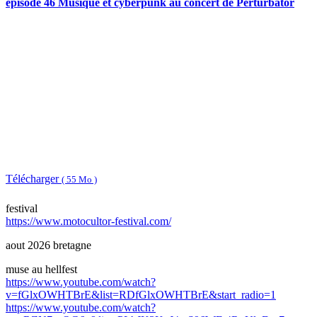
episode 46 Musique et cyberpunk au concert de Perturbator
Télécharger
( 55 Mo )
festival
https://www.motocultor-festival.com/
aout 2026 bretagne
muse au hellfest
https://www.youtube.com/watch?
v=fGlxOWHTBrE&list=RDfGlxOWHTBrE&start_radio=1
https://www.youtube.com/watch?