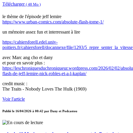
Télécharger
( 48 Mo )
le thème de l'épisode jeff lemire
https://www.urban-comics.com/absolute-flash-tome-1/
un mémoire assez fun et interressant à lire
https://cahiersforell.edel.univ-
poitiers.fr/cahiersforell/docannexe/file/1293/5_repre_senter_la_vite
avec Marc ang cho et dany
et pour en savoir plus :
https://leschroniquesduchroniqueur.wordpress.com/2026/02/02/absolu
flash-de-jeff-lemire-nick-robles-et-a-l-kaplan/
credit music :
The Traits - Nobody Loves The Hulk (1969)
Voir l'article
Publié le
16/04/2026 à 00:42
par
Dany et Podcastou