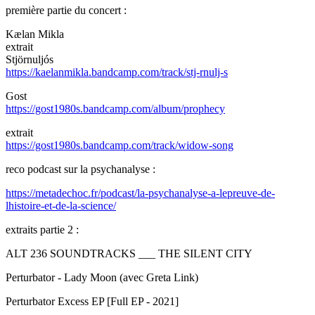
première partie du concert :
Kælan Mikla
extrait
Stjörnuljós
https://kaelanmikla.bandcamp.com/track/stj-rnulj-s
Gost
https://gost1980s.bandcamp.com/album/prophecy
extrait
https://gost1980s.bandcamp.com/track/widow-song
reco podcast sur la psychanalyse :
https://metadechoc.fr/podcast/la-psychanalyse-a-lepreuve-de-
lhistoire-et-de-la-science/
extraits partie 2 :
ALT 236 SOUNDTRACKS ___ THE SILENT CITY
Perturbator - Lady Moon (avec Greta Link)
Perturbator Excess EP [Full EP - 2021]