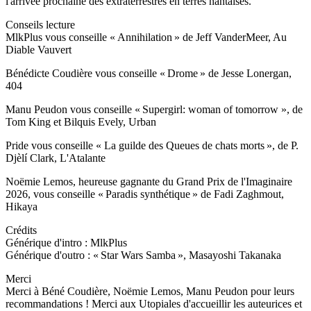
l'arrivée prochaine des extraterrestres en terres nantaises.
Conseils lecture
MlkPlus vous conseille « Annihilation » de Jeff VanderMeer, Au
Diable Vauvert
Bénédicte Coudière vous conseille « Drome » de Jesse Lonergan,
404
Manu Peudon vous conseille « Supergirl: woman of tomorrow », de
Tom King et Bilquis Evely, Urban
Pride vous conseille « La guilde des Queues de chats morts », de P.
Djèlí Clark, L'Atalante
Noëmie Lemos, heureuse gagnante du Grand Prix de l'Imaginaire
2026, vous conseille « Paradis synthétique » de Fadi Zaghmout,
Hikaya
Crédits
Générique d'intro : MlkPlus
Générique d'outro : « Star Wars Samba », Masayoshi Takanaka
Merci
Merci à Béné Coudière, Noëmie Lemos, Manu Peudon pour leurs
recommandations ! Merci aux Utopiales d'accueillir les auteurices et