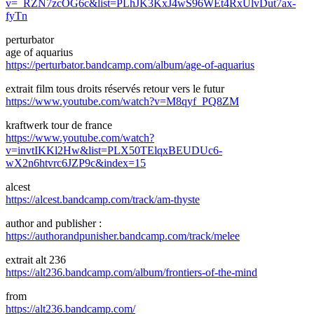
v=_RZN7zcOG6c&list=PLhJK3KxJ4wS96WEt4RxUlvDut7ax-
fyTn
perturbator
age of aquarius
https://perturbator.bandcamp.com/album/age-of-aquarius
extrait film tous droits réservés retour vers le futur
https://www.youtube.com/watch?v=M8qyf_PQ8ZM
kraftwerk tour de france
https://www.youtube.com/watch?
v=invtIKKl2Hw&list=PLX50TElqxBEUDUc6-
wX2n6htvrc6JZP9c&index=15
alcest
https://alcest.bandcamp.com/track/am-thyste
author and publisher :
https://authorandpunisher.bandcamp.com/track/melee
extrait alt 236
https://alt236.bandcamp.com/album/frontiers-of-the-mind
from
https://alt236.bandcamp.com/