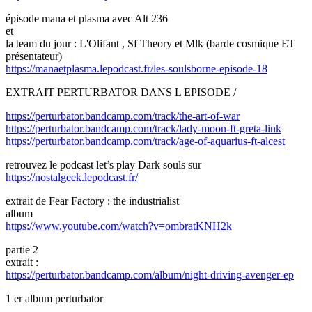
épisode mana et plasma avec Alt 236
et
la team du jour : L'Olifant , Sf Theory et Mlk (barde cosmique ET
présentateur)
https://manaetplasma.lepodcast.fr/les-soulsborne-episode-18
EXTRAIT PERTURBATOR DANS L EPISODE /
https://perturbator.bandcamp.com/track/the-art-of-war
https://perturbator.bandcamp.com/track/lady-moon-ft-greta-link
https://perturbator.bandcamp.com/track/age-of-aquarius-ft-alcest
retrouvez le podcast let’s play Dark souls sur
https://nostalgeek.lepodcast.fr/
extrait de Fear Factory : the industrialist
album
https://www.youtube.com/watch?v=ombratKNH2k
partie 2
extrait :
https://perturbator.bandcamp.com/album/night-driving-avenger-ep
1 er album perturbator